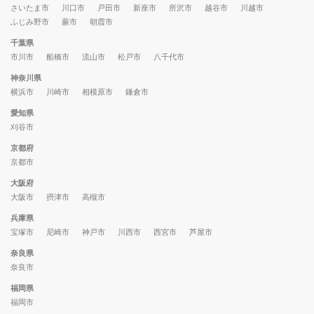
さいたま市
川口市
戸田市
新座市
所沢市
越谷市
川越市
ふじみ野市
蕨市
朝霞市
千葉県
市川市
船橋市
流山市
松戸市
八千代市
神奈川県
横浜市
川崎市
相模原市
鎌倉市
愛知県
刈谷市
京都府
京都市
大阪府
大阪市
摂津市
高槻市
兵庫県
宝塚市
尼崎市
神戸市
川西市
西宮市
芦屋市
奈良県
奈良市
福岡県
福岡市