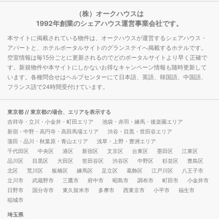
（株）オークハウスは
1992年創業のシェアハウス運営事業会社です。
本サイトに掲載されている物件は、オークハウスが運営するシェアハウス・
アパートと、ホテルポータルサイトのグランステイへ掲載するホテルです。
空室情報は毎15分ごとに更新されるのでどのポータルサイトより早く正確で
す。新規物件や本サイトにしかないお得なキャンペーン情報も随時更新して
います。各種問合せはヘルプセンターにて日本語、英語、韓国語、中国語、
フランス語で24時間受付けています。
東京都
// 東京都の場合、エリアを表示する
吉祥寺・立川・小金井・町田エリア
池袋・赤羽・練馬・後楽園エリア
新宿・中野・高円寺・高田馬場エリア
渋谷・目黒・世田谷エリア
蒲田・品川・秋葉原・青山エリア
浅草・上野・豊洲エリア
千代田区
中央区
港区
新宿区
文京区
台東区
墨田区
江東区
品川区
目黒区
大田区
世田谷区
渋谷区
中野区
杉並区
豊島区
北区
荒川区
板橋区
練馬区
足立区
葛飾区
江戸川区
八王子市
立川市
武蔵野市
三鷹市
府中市
昭島市
調布市
町田市
小金井市
日野市
国分寺市
東久留米市
多摩市
西東京市
小平市
福生市
稲城市
埼玉県