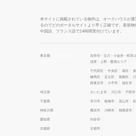
本サイトに掲載されている物件は、オークハウスが運
るのでどのポータルサイトより早く正確です。新規物
中国語、フランス語で24時間受付けています。
東京都
// 東京都の場合、エリア
吉祥寺・立川・小金井・町田
を表示する
浅草・上野・豊洲エリア
千代田区
中央区
港区
練馬区
足立区
葛飾区
西東京市
小平市
福生市
埼玉県
さいたま市
川口市
戸田市
千葉県
市川市
船橋市
流山市
神奈川県
横浜市
川崎市
相模原市
愛知県
刈谷市
京都府
京都市