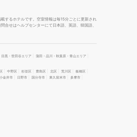
載するホテルです。空室情報は毎15分ごとに更新され
種問合せはヘルプセンターにて日本語、英語、韓国語、
・目黒・世田谷エリア
蒲田・品川・秋葉原・青山エリア
区
中野区
杉並区
豊島区
北区
荒川区
板橋区
小金井市
日野市
国分寺市
東久留米市
多摩市