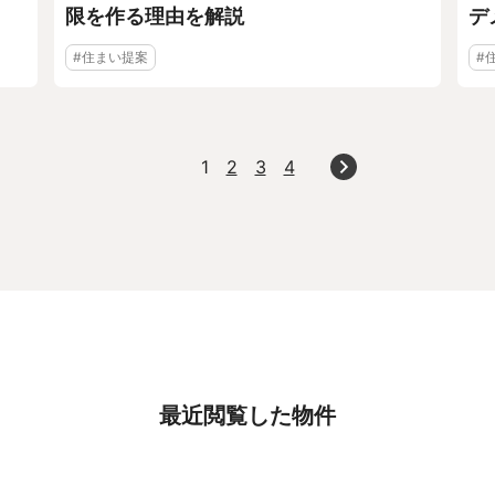
限を作る理由を解説
デ
#住まい提案
#
1
2
3
4
最近閲覧した物件