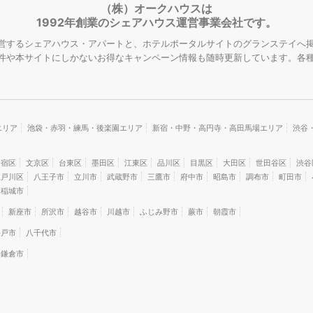
（株）オークハウスは
1992年創業のシェアハウス運営事業会社です。
営するシェアハウス・アパートと、ホテルポータルサイトのグランステイへ掲
件や本サイトにしかないお得なキャンペーン情報も随時更新しています。各
エリア
池袋・赤羽・練馬・後楽園エリア
新宿・中野・高円寺・高田馬場エリア
渋谷
新宿区
文京区
台東区
墨田区
江東区
品川区
目黒区
大田区
世田谷区
渋谷
江戸川区
八王子市
立川市
武蔵野市
三鷹市
府中市
昭島市
調布市
町田市
稲城市
新座市
所沢市
越谷市
川越市
ふじみ野市
蕨市
朝霞市
松戸市
八千代市
鎌倉市