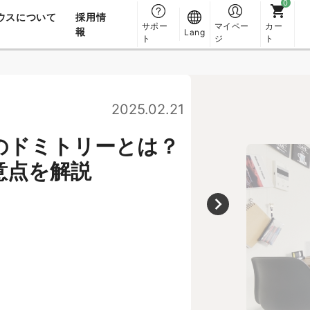
ウスについて
採用情
サポー
マイペー
カー
報
Lang
ト
ジ
ト
2025.02.21
のドミトリーとは？
意点を解説