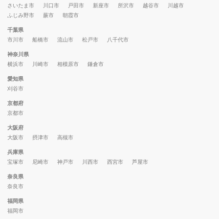
さいたま市
川口市
戸田市
新座市
所沢市
越谷市
川越市
ふじみ野市
蕨市
朝霞市
千葉県
市川市
船橋市
流山市
松戸市
八千代市
神奈川県
横浜市
川崎市
相模原市
鎌倉市
愛知県
刈谷市
京都府
京都市
大阪府
大阪市
摂津市
高槻市
兵庫県
宝塚市
尼崎市
神戸市
川西市
西宮市
芦屋市
奈良県
奈良市
福岡県
福岡市