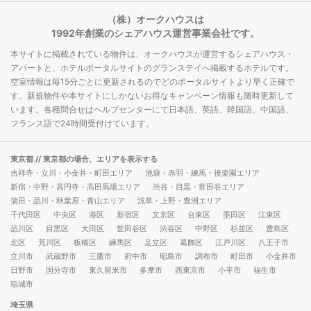
（株）オークハウスは
1992年創業のシェアハウス運営事業会社です。
本サイトに掲載されている物件は、オークハウスが運営するシェアハウス・
アパートと、ホテルポータルサイトのグランステイへ掲載するホテルです。
空室情報は毎15分ごとに更新されるのでどのポータルサイトより早く正確で
す。新規物件や本サイトにしかないお得なキャンペーン情報も随時更新して
います。各種問合せはヘルプセンターにて日本語、英語、韓国語、中国語、
フランス語で24時間受付けています。
東京都
// 東京都の場合、エリアを表示する
吉祥寺・立川・小金井・町田エリア
池袋・赤羽・練馬・後楽園エリア
新宿・中野・高円寺・高田馬場エリア
渋谷・目黒・世田谷エリア
蒲田・品川・秋葉原・青山エリア
浅草・上野・豊洲エリア
千代田区
中央区
港区
新宿区
文京区
台東区
墨田区
江東区
品川区
目黒区
大田区
世田谷区
渋谷区
中野区
杉並区
豊島区
北区
荒川区
板橋区
練馬区
足立区
葛飾区
江戸川区
八王子市
立川市
武蔵野市
三鷹市
府中市
昭島市
調布市
町田市
小金井市
日野市
国分寺市
東久留米市
多摩市
西東京市
小平市
福生市
稲城市
埼玉県