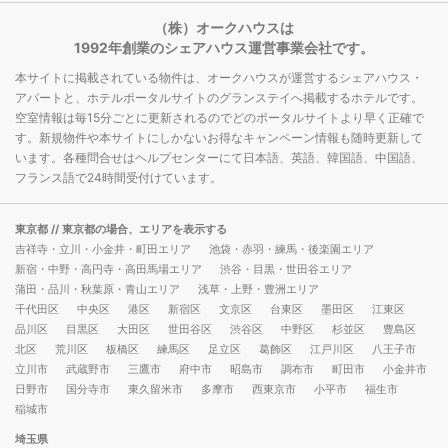
（株）オークハウスは
1992年創業のシェアハウス運営事業会社です。
本サイトに掲載されている物件は、オークハウスが運営するシェアハウス・
アパートと、ホテルポータルサイトのグランステイへ掲載するホテルです。
空室情報は毎15分ごとに更新されるのでどのポータルサイトより早く正確で
す。新規物件や本サイトにしかないお得なキャンペーン情報も随時更新して
います。各種問合せはヘルプセンターにて日本語、英語、韓国語、中国語、
フランス語で24時間受付けています。
東京都
// 東京都の場合、エリアを表示する
吉祥寺・立川・小金井・町田エリア
池袋・赤羽・練馬・後楽園エリア
新宿・中野・高円寺・高田馬場エリア
渋谷・目黒・世田谷エリア
蒲田・品川・秋葉原・青山エリア
浅草・上野・豊洲エリア
千代田区
中央区
港区
新宿区
文京区
台東区
墨田区
江東区
品川区
目黒区
大田区
世田谷区
渋谷区
中野区
杉並区
豊島区
北区
荒川区
板橋区
練馬区
足立区
葛飾区
江戸川区
八王子市
立川市
武蔵野市
三鷹市
府中市
昭島市
調布市
町田市
小金井市
日野市
国分寺市
東久留米市
多摩市
西東京市
小平市
福生市
稲城市
埼玉県