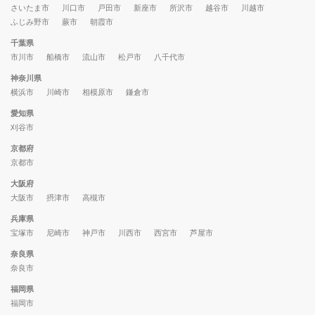
さいたま市
川口市
戸田市
新座市
所沢市
越谷市
川越市
ふじみ野市
蕨市
朝霞市
千葉県
市川市
船橋市
流山市
松戸市
八千代市
神奈川県
横浜市
川崎市
相模原市
鎌倉市
愛知県
刈谷市
京都府
京都市
大阪府
大阪市
摂津市
高槻市
兵庫県
宝塚市
尼崎市
神戸市
川西市
西宮市
芦屋市
奈良県
奈良市
福岡県
福岡市