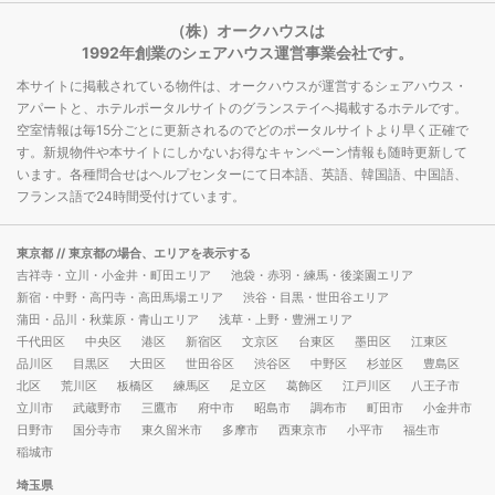
（株）オークハウスは
1992年創業のシェアハウス運営事業会社です。
本サイトに掲載されている物件は、オークハウスが運営するシェアハウス・
アパートと、ホテルポータルサイトのグランステイへ掲載するホテルです。
空室情報は毎15分ごとに更新されるのでどのポータルサイトより早く正確で
す。新規物件や本サイトにしかないお得なキャンペーン情報も随時更新して
います。各種問合せはヘルプセンターにて日本語、英語、韓国語、中国語、
フランス語で24時間受付けています。
東京都
// 東京都の場合、エリアを表示する
吉祥寺・立川・小金井・町田エリア
池袋・赤羽・練馬・後楽園エリア
新宿・中野・高円寺・高田馬場エリア
渋谷・目黒・世田谷エリア
蒲田・品川・秋葉原・青山エリア
浅草・上野・豊洲エリア
千代田区
中央区
港区
新宿区
文京区
台東区
墨田区
江東区
品川区
目黒区
大田区
世田谷区
渋谷区
中野区
杉並区
豊島区
北区
荒川区
板橋区
練馬区
足立区
葛飾区
江戸川区
八王子市
立川市
武蔵野市
三鷹市
府中市
昭島市
調布市
町田市
小金井市
日野市
国分寺市
東久留米市
多摩市
西東京市
小平市
福生市
稲城市
埼玉県