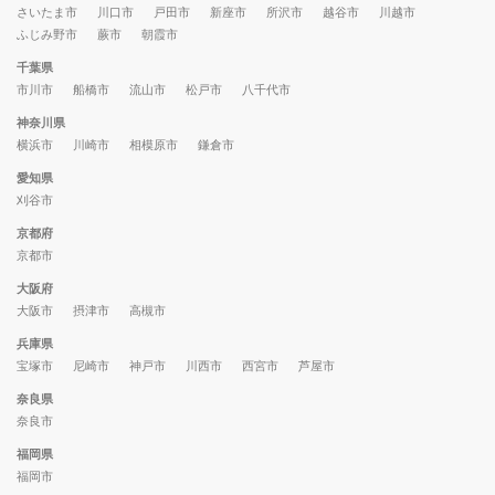
さいたま市
川口市
戸田市
新座市
所沢市
越谷市
川越市
ふじみ野市
蕨市
朝霞市
千葉県
市川市
船橋市
流山市
松戸市
八千代市
神奈川県
横浜市
川崎市
相模原市
鎌倉市
愛知県
刈谷市
京都府
京都市
大阪府
大阪市
摂津市
高槻市
兵庫県
宝塚市
尼崎市
神戸市
川西市
西宮市
芦屋市
奈良県
奈良市
福岡県
福岡市